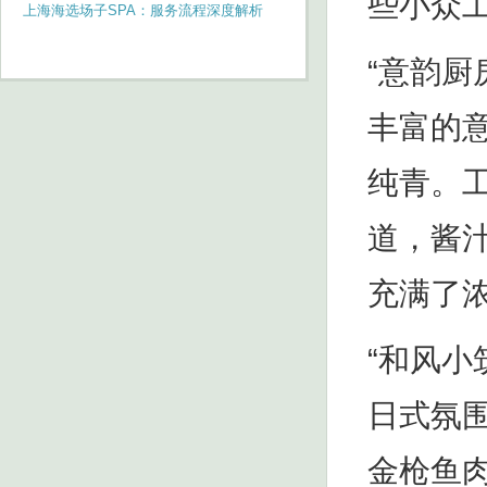
些小众
上海海选场子SPA：服务流程深度解析
_249
“意韵
丰富的
纯青。
道，酱
充满了
“和风
日式氛
金枪鱼